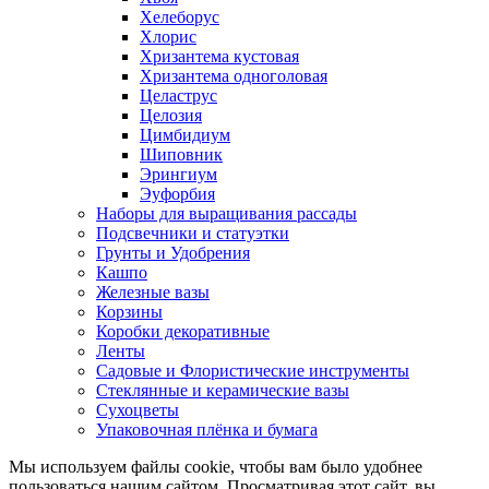
Хелеборус
Хлорис
Хризантема кустовая
Хризантема одноголовая
Целаструс
Целозия
Цимбидиум
Шиповник
Эрингиум
Эуфорбия
Наборы для выращивания рассады
Подсвечники и статуэтки
Грунты и Удобрения
Кашпо
Железные вазы
Корзины
Коробки декоративные
Ленты
Садовые и Флористические инструменты
Стеклянные и керамические вазы
Сухоцветы
Упаковочная плёнка и бумага
Мы используем файлы cookie, чтобы вам было удобнее
пользоваться нашим сайтом. Просматривая этот сайт, вы