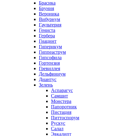
Брасика
Бруния
Вероника
Вибурнум
Гаультерия
Гениста
Гербера
Гиацинт
Гиперикум
Гиппеаструм
Гипсофила
Гортензия
Гревиллея
Дельфиниум
Диантус
Зелень
Аспарагус
Самшит
Монстера
Папоротник
Пистация
Питтоспорум
Рускус
Салал
Эвкалипт