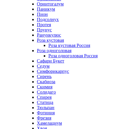
Орнитогалум
Паникум
Пион
Подсолнух
Протея
Прунус
Ранункулюс
Роза кустовая
Роза кустовая Россия
Роза одноголовая
Роза одноголовая Россия
Сафари Букет
Седум
Симфорикарпус
Сирень
Скабиоза
Скимия
Солидаго
Спирея
Статица
Тюльпан
Фотиния
Фрезия
Хамелациум
Хвоя