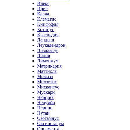
Илекс
Ирис
Калла
Клематис
Книфофия
Котинус
Краспедия
Ландыш
Леукадендрон
Лизиантус
Лилия
Лимониум
Матрикария
Маттиола
Мимоза
Миозотис
Мискантус
Мускари
Нарцисс
Нелумбо
Нерине
Нутан
Озотамнус
Оксипеталум
Орнаментал