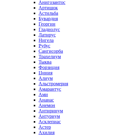
Анигозантос
Артишок
Астильба
Бувардия
Георгин
Гладиолус
Латирус
Нигела
Рубус
Сангисорба
Трахелиум
Тыква
Форзиция
Циния
Алиум
Альстромерия
Амарантус
Ами
Ананас
Анемон
Антиринум
Антуриум
Асклепиас
Астер
Ахилия