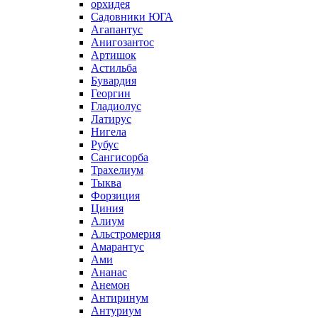
орхидея
Садовники ЮГА
Агапантус
Анигозантос
Артишок
Астильба
Бувардия
Георгин
Гладиолус
Латирус
Нигела
Рубус
Сангисорба
Трахелиум
Тыква
Форзиция
Циния
Алиум
Альстромерия
Амарантус
Ами
Ананас
Анемон
Антиринум
Антуриум