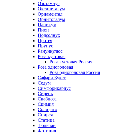
Озотамнус
Оксипеталум
Орнаментал
Орнитогалум
Паникум
Пион
Подсолнух
Протея
Прунус
Ранункулюс
Роза кустовая
Роза кустовая Россия
Роза одноголовая
Роза одноголовая Россия
Сафари Букет
Седум
Симфорикарпус
Сирень
Скабиоза
Скимия
Солидаго
Спирея
Статица
Тюльпан
Фотиния