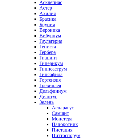
Асклепиас
Астер
Ахилия
Брасика
Бруния
Вероника
Вибурнум
Гаультерия
Гениста
Гербера
Гиацинт
Гиперикум
Гиппеаструм
Гипсофила
Гортензия
Гревиллея
Дельфиниум
Диантус
Зелень
Аспарагус
Самшит
Монстера
Папоротник
Пистация
Питтоспорум