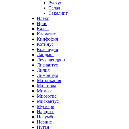
Рускус
Салал
Эвкалипт
Илекс
Ирис
Калла
Клематис
Книфофия
Котинус
Краспедия
Ландыш
Леукадендрон
Лизиантус
Лилия
Лимониум
Матрикария
Маттиола
Мимоза
Миозотис
Мискантус
Мускари
Нарцисс
Нелумбо
Нерине
Нутан