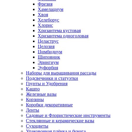
Фрезия
Хамелациум
Хвоя
Хелеборус
Хлорис
Хризантема кустовая
Хризантема одноголовая
Целаструс
Целозия
Цимбидиум
Шиповник
Эрингиум
Эуфорбия
Наборы для выращивания рассады
Подсвечники и статуэтки
Грунты и Удобрения
Кашпо
Железные вазы
Корзины
Коробки декоративные
Ленты
Садовые и Флористические инструменты
Стеклянные и керамические вазы
Сухоцветы
Упаковочная плёнка и бумага