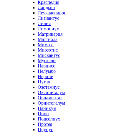
Краспедия
Ландыш
Леукадендрон
Лизиантус
Лилия
Лимониум
Матрикария
Маттиола
Мимоза
Миозотис
Мискантус
Мускари
Нарцисс
Нелумбо
Нерине
Нутан
Озотамнус
Оксипеталум
Орнаментал
Орнитогалум
Паникум
Пион
Подсолнух
Протея
Прунус