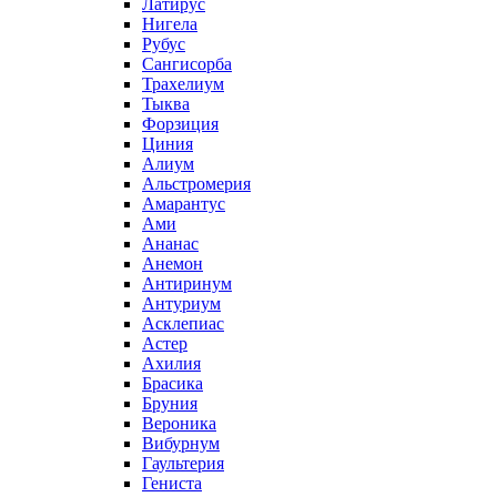
Латирус
Нигела
Рубус
Сангисорба
Трахелиум
Тыква
Форзиция
Циния
Алиум
Альстромерия
Амарантус
Ами
Ананас
Анемон
Антиринум
Антуриум
Асклепиас
Астер
Ахилия
Брасика
Бруния
Вероника
Вибурнум
Гаультерия
Гениста