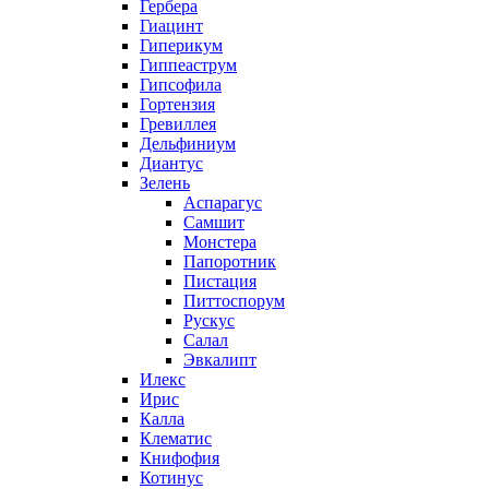
Гербера
Гиацинт
Гиперикум
Гиппеаструм
Гипсофила
Гортензия
Гревиллея
Дельфиниум
Диантус
Зелень
Аспарагус
Самшит
Монстера
Папоротник
Пистация
Питтоспорум
Рускус
Салал
Эвкалипт
Илекс
Ирис
Калла
Клематис
Книфофия
Котинус