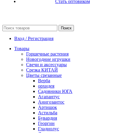
Стать оптовиком
Поиск
Вход / Регистрация
Товары
Горшечные растения
Новогодние игрушки
Свечи и аксессуары
Срезка КИТАЙ
Цветы срезанные
Верба
орхидея
Садовники ЮГА
Агапантус
Анигозантос
Артишок
Астильба
Бувардия
Георгин
Гладиолус