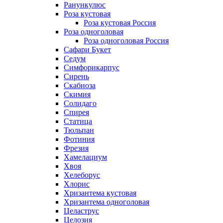
Ранункулюс
Роза кустовая
Роза кустовая Россия
Роза одноголовая
Роза одноголовая Россия
Сафари Букет
Седум
Симфорикарпус
Сирень
Скабиоза
Скимия
Солидаго
Спирея
Статица
Тюльпан
Фотиния
Фрезия
Хамелациум
Хвоя
Хелеборус
Хлорис
Хризантема кустовая
Хризантема одноголовая
Целаструс
Целозия