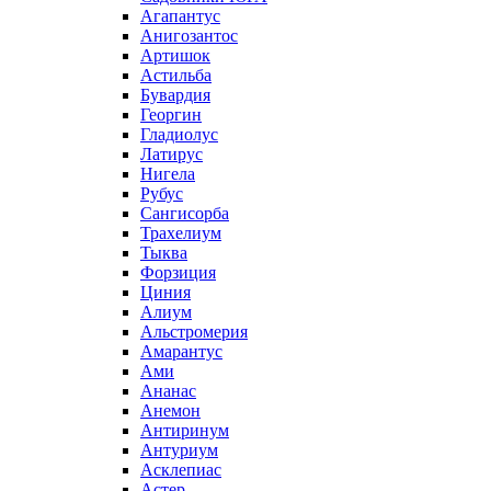
Агапантус
Анигозантос
Артишок
Астильба
Бувардия
Георгин
Гладиолус
Латирус
Нигела
Рубус
Сангисорба
Трахелиум
Тыква
Форзиция
Циния
Алиум
Альстромерия
Амарантус
Ами
Ананас
Анемон
Антиринум
Антуриум
Асклепиас
Астер