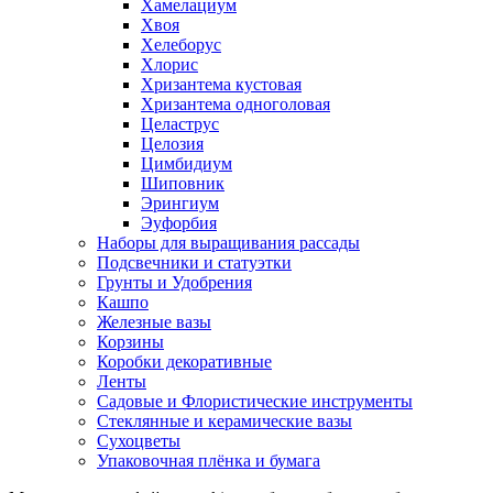
Хамелациум
Хвоя
Хелеборус
Хлорис
Хризантема кустовая
Хризантема одноголовая
Целаструс
Целозия
Цимбидиум
Шиповник
Эрингиум
Эуфорбия
Наборы для выращивания рассады
Подсвечники и статуэтки
Грунты и Удобрения
Кашпо
Железные вазы
Корзины
Коробки декоративные
Ленты
Садовые и Флористические инструменты
Стеклянные и керамические вазы
Сухоцветы
Упаковочная плёнка и бумага