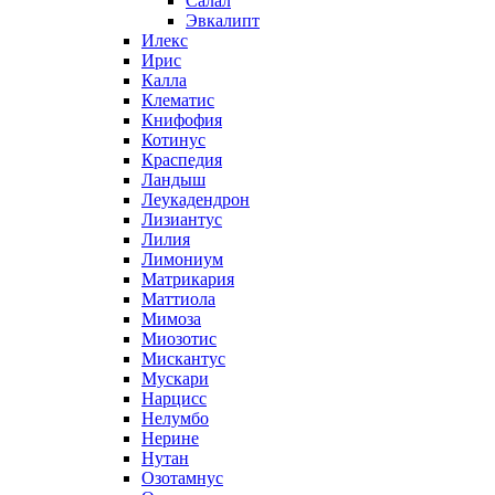
Салал
Эвкалипт
Илекс
Ирис
Калла
Клематис
Книфофия
Котинус
Краспедия
Ландыш
Леукадендрон
Лизиантус
Лилия
Лимониум
Матрикария
Маттиола
Мимоза
Миозотис
Мискантус
Мускари
Нарцисс
Нелумбо
Нерине
Нутан
Озотамнус