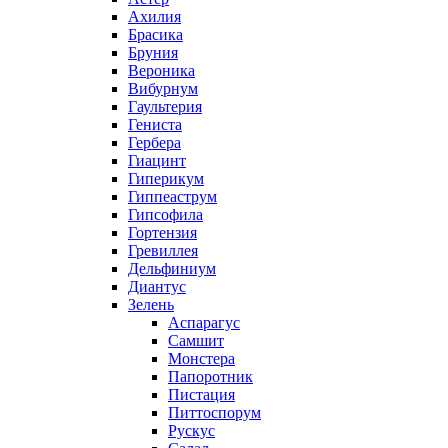
Ахилия
Брасика
Бруния
Вероника
Вибурнум
Гаультерия
Гениста
Гербера
Гиацинт
Гиперикум
Гиппеаструм
Гипсофила
Гортензия
Гревиллея
Дельфиниум
Диантус
Зелень
Аспарагус
Самшит
Монстера
Папоротник
Пистация
Питтоспорум
Рускус