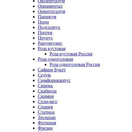
Оксипеталум
Орнаментал
Орнитогалум
Паникум
Пион
Подсолнух
Протея
Прунус
Ранункулюс
Роза кустовая
Роза кустовая Россия
Роза одноголовая
Роза одноголовая Россия
Сафари Букет
Седум
Симфорикарпус
Сирень
Скабиоза
Скимия
Солидаго
Спирея
Статица
Тюльпан
Фотиния
Фрезия