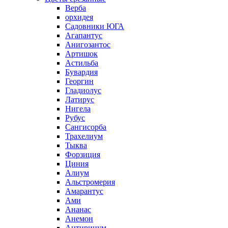
Верба
орхидея
Садовники ЮГА
Агапантус
Анигозантос
Артишок
Астильба
Бувардия
Георгин
Гладиолус
Латирус
Нигела
Рубус
Сангисорба
Трахелиум
Тыква
Форзиция
Циния
Алиум
Альстромерия
Амарантус
Ами
Ананас
Анемон
Антиринум