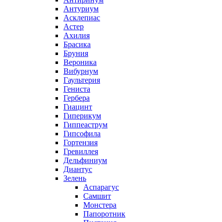
Антуриум
Асклепиас
Астер
Ахилия
Брасика
Бруния
Вероника
Вибурнум
Гаультерия
Гениста
Гербера
Гиацинт
Гиперикум
Гиппеаструм
Гипсофила
Гортензия
Гревиллея
Дельфиниум
Диантус
Зелень
Аспарагус
Самшит
Монстера
Папоротник