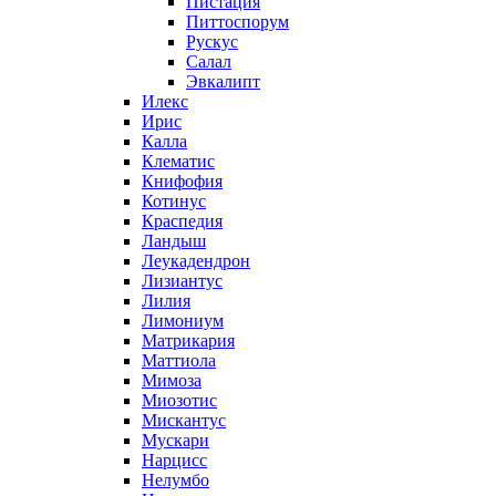
Пистация
Питтоспорум
Рускус
Салал
Эвкалипт
Илекс
Ирис
Калла
Клематис
Книфофия
Котинус
Краспедия
Ландыш
Леукадендрон
Лизиантус
Лилия
Лимониум
Матрикария
Маттиола
Мимоза
Миозотис
Мискантус
Мускари
Нарцисс
Нелумбо