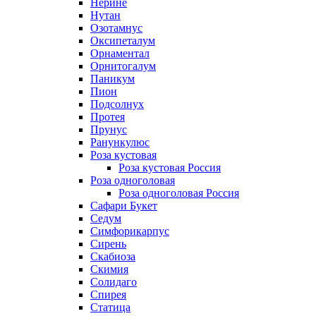
Нерине
Нутан
Озотамнус
Оксипеталум
Орнаментал
Орнитогалум
Паникум
Пион
Подсолнух
Протея
Прунус
Ранункулюс
Роза кустовая
Роза кустовая Россия
Роза одноголовая
Роза одноголовая Россия
Сафари Букет
Седум
Симфорикарпус
Сирень
Скабиоза
Скимия
Солидаго
Спирея
Статица