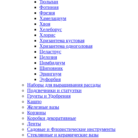
Тюльпан
Фотиния
Фрезия
Хамелациум
Хвоя
Хелеборус
Хлорис
Хризантема кустовая
Хризантема одноголовая
Целаструс
Целозия
Цимбидиум
Шиповник
Эрингиум
Эуфорбия
Наборы для выращивания рассады
Подсвечники и статуэтки
Грунты и Удобрения
Кашпо
Железные вазы
Корзины
Коробки декоративные
Ленты
Садовые и Флористические инструменты
Стеклянные и керамические вазы