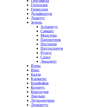
Гипсофила
Гортензия
Гревиллея
Дельфиниум
Диантус
Зелень
Аспарагус
Самшит
Монстера
Папоротник
Пистация
Питтоспорум
Рускус
Салал
Эвкалипт
Илекс
Ирис
Калла
Клематис
Книфофия
Котинус
Краспедия
Ландыш
Леукадендрон
Лизиантус