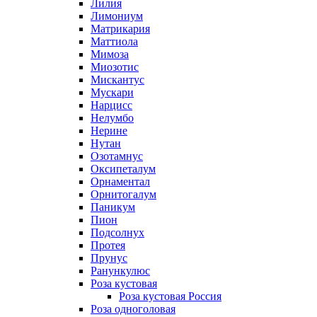
Лилия
Лимониум
Матрикария
Маттиола
Мимоза
Миозотис
Мискантус
Мускари
Нарцисс
Нелумбо
Нерине
Нутан
Озотамнус
Оксипеталум
Орнаментал
Орнитогалум
Паникум
Пион
Подсолнух
Протея
Прунус
Ранункулюс
Роза кустовая
Роза кустовая Россия
Роза одноголовая