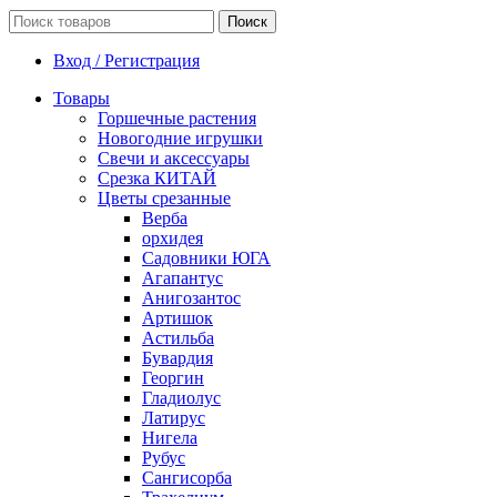
Поиск
Вход / Регистрация
Товары
Горшечные растения
Новогодние игрушки
Свечи и аксессуары
Срезка КИТАЙ
Цветы срезанные
Верба
орхидея
Садовники ЮГА
Агапантус
Анигозантос
Артишок
Астильба
Бувардия
Георгин
Гладиолус
Латирус
Нигела
Рубус
Сангисорба