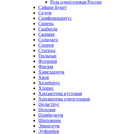
Роза одноголовая Россия
Сафари Букет
Седум
Симфорикарпус
Сирень
Скабиоза
Скимия
Солидаго
Спирея
Статица
Тюльпан
Фотиния
Фрезия
Хамелациум
Хвоя
Хелеборус
Хлорис
Хризантема кустовая
Хризантема одноголовая
Целаструс
Целозия
Цимбидиум
Шиповник
Эрингиум
Эуфорбия