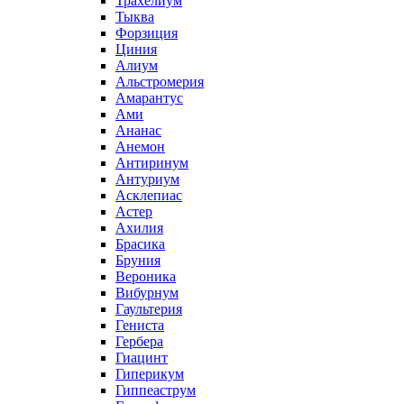
Трахелиум
Тыква
Форзиция
Циния
Алиум
Альстромерия
Амарантус
Ами
Ананас
Анемон
Антиринум
Антуриум
Асклепиас
Астер
Ахилия
Брасика
Бруния
Вероника
Вибурнум
Гаультерия
Гениста
Гербера
Гиацинт
Гиперикум
Гиппеаструм