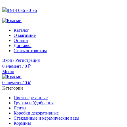
АКТУАЛЬНУЮ СТОИМОСТЬ ДЛЯ ОПТОВЫХ / РОЗНИЧН
8 914 686-80-76
АКТУАЛЬНУЮ СТОИМОСТЬ ДЛЯ ОПТОВЫХ / РОЗНИЧН
Каталог
О магазине
Оплата
Доставка
Стать оптовиком
Вход / Регистрация
0
элемент
/
0
₽
Меню
0
элемент
/
0
₽
Категории
Цветы срезанные
Грунты и Удобрения
Ленты
Коробки декоративные
Стеклянные и керамические вазы
Корзины