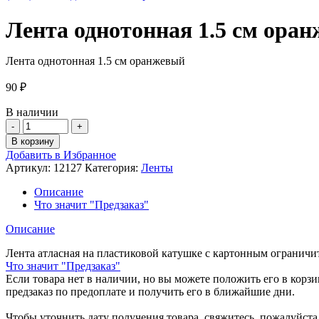
Лента однотонная 1.5 см ора
Лента однотонная 1.5 см оранжевый
90
₽
В наличии
Количество
товара
В корзину
Лента
Добавить в Избранное
однотонная
Артикул:
12127
Категория:
Ленты
1.5
см
Описание
оранжевый
Что значит "Предзаказ"
Описание
Лента атласная на пластиковой катушке с картонным ограничи
Что значит "Предзаказ"
Если товара нет в наличии, но вы можете положить его в корзин
предзаказ по предоплате и получить его в ближайшие дни.
Чтобы уточнить дату получения товара, свяжитесь, пожалуйст