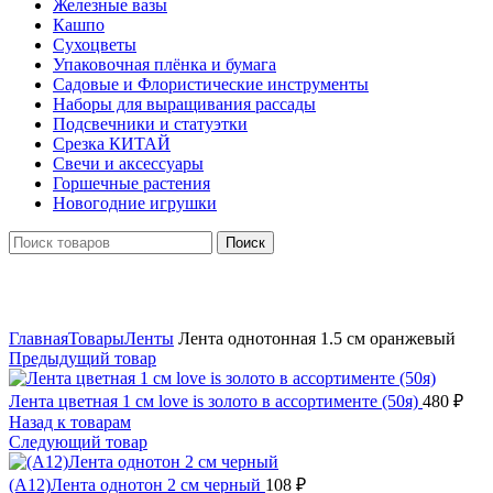
Железные вазы
Кашпо
Сухоцветы
Упаковочная плёнка и бумага
Садовые и Флористические инструменты
Наборы для выращивания рассады
Подсвечники и статуэтки
Срезка КИТАЙ
Свечи и аксессуары
Горшечные растения
Новогодние игрушки
Поиск
Нажмите, чтобы увеличить
Главная
Товары
Ленты
Лента однотонная 1.5 см оранжевый
Предыдущий товар
Лента цветная 1 см love is золото в ассортименте (50я)
480
₽
Назад к товарам
Следующий товар
(А12)Лента однотон 2 см черный
108
₽