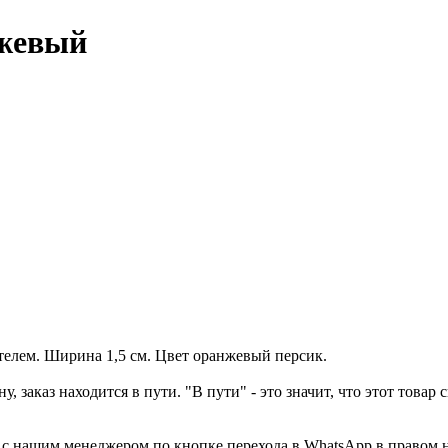
нжевый
телем. Ширина 1,5 см. Цвет оранжевый персик.
у, заказ находится в пути. "В пути" - это значит, что этот това
а с нашим менеджером по кнопке перехода в WhatsApp в правом 