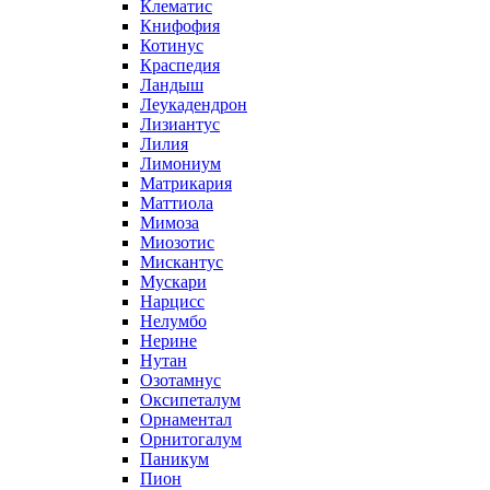
Клематис
Книфофия
Котинус
Краспедия
Ландыш
Леукадендрон
Лизиантус
Лилия
Лимониум
Матрикария
Маттиола
Мимоза
Миозотис
Мискантус
Мускари
Нарцисс
Нелумбо
Нерине
Нутан
Озотамнус
Оксипеталум
Орнаментал
Орнитогалум
Паникум
Пион