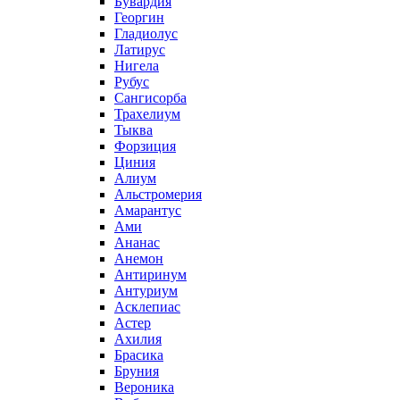
Бувардия
Георгин
Гладиолус
Латирус
Нигела
Рубус
Сангисорба
Трахелиум
Тыква
Форзиция
Циния
Алиум
Альстромерия
Амарантус
Ами
Ананас
Анемон
Антиринум
Антуриум
Асклепиас
Астер
Ахилия
Брасика
Бруния
Вероника