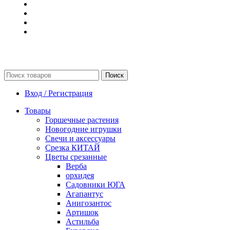
Поиск
Вход / Регистрация
Товары
Горшечные растения
Новогодние игрушки
Свечи и аксессуары
Срезка КИТАЙ
Цветы срезанные
Верба
орхидея
Садовники ЮГА
Агапантус
Анигозантос
Артишок
Астильба