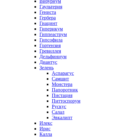
Вибурнум
Гаультерия
Гениста
Гербера
Гиацинт
Гиперикум
Гиппеаструм
Гипсофила
Гортензия
Гревиллея
Дельфиниум
Диантус
Зелень
Аспарагус
Самшит
Монстера
Папоротник
Пистация
Питтоспорум
Рускус
Салал
Эвкалипт
Илекс
Ирис
Калла