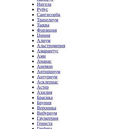
Нигела
Рубус
Сангисорба
Трахелиум
Тыква
Форзиция
Циния
Алиум
Альстромерия
Амарантус
Ами
Ананас
Анемон
Антиринум
Антуриум
Асклепиас
Астер
Ахилия
Брасика
Бруния
Вероника
Вибурнум
Гаультерия
Гениста
Гербера