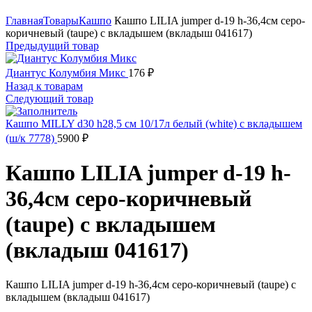
Нажмите, чтобы увеличить
Главная
Товары
Кашпо
Кашпо LILIA jumper d-19 h-36,4см серо-
коричневый (taupe) с вкладышем (вкладыш 041617)
Предыдущий товар
Диантус Колумбия Микс
176
₽
Назад к товарам
Следующий товар
Кашпо MILLY d30 h28,5 см 10/17л белый (white) с вкладышем
(ш/к 7778)
5900
₽
Кашпо LILIA jumper d-19 h-
36,4см серо-коричневый
(taupe) с вкладышем
(вкладыш 041617)
Кашпо LILIA jumper d-19 h-36,4см серо-коричневый (taupe) с
вкладышем (вкладыш 041617)