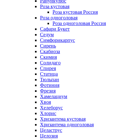
Ранункулюс
Роза кустовая
Роза кустовая Россия
Роза одноголовая
Роза одноголовая Россия
Сафари Букет
Седум
Симфорикарпус
Сирень
Скабиоза
Скимия
Солидаго
Спирея
Статица
Тюльпан
Фотиния
Фрезия
Хамелациум
Хвоя
Хелеборус
Хлорис
Хризантема кустовая
Хризантема одноголовая
Целаструс
Целозия