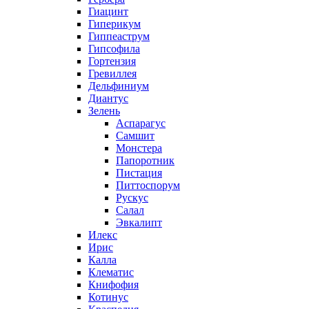
Гиацинт
Гиперикум
Гиппеаструм
Гипсофила
Гортензия
Гревиллея
Дельфиниум
Диантус
Зелень
Аспарагус
Самшит
Монстера
Папоротник
Пистация
Питтоспорум
Рускус
Салал
Эвкалипт
Илекс
Ирис
Калла
Клематис
Книфофия
Котинус