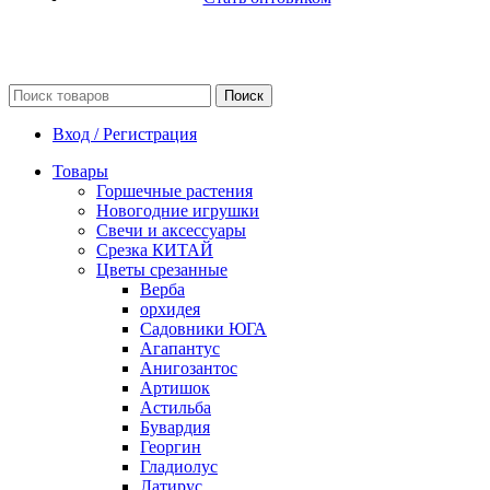
Поиск
Вход / Регистрация
Товары
Горшечные растения
Новогодние игрушки
Свечи и аксессуары
Срезка КИТАЙ
Цветы срезанные
Верба
орхидея
Садовники ЮГА
Агапантус
Анигозантос
Артишок
Астильба
Бувардия
Георгин
Гладиолус
Латирус