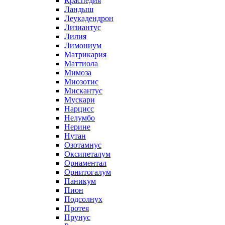
Краспедия
Ландыш
Леукадендрон
Лизиантус
Лилия
Лимониум
Матрикария
Маттиола
Мимоза
Миозотис
Мискантус
Мускари
Нарцисс
Нелумбо
Нерине
Нутан
Озотамнус
Оксипеталум
Орнаментал
Орнитогалум
Паникум
Пион
Подсолнух
Протея
Прунус