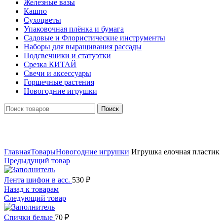
Железные вазы
Кашпо
Сухоцветы
Упаковочная плёнка и бумага
Садовые и Флористические инструменты
Наборы для выращивания рассады
Подсвечники и статуэтки
Срезка КИТАЙ
Свечи и аксессуары
Горшечные растения
Новогодние игрушки
Поиск
Нажмите, чтобы увеличить
Главная
Товары
Новогодние игрушки
Игрушка елочная пластик
Предыдущий товар
Лента шифон в асс.
530
₽
Назад к товарам
Следующий товар
Спички белые
70
₽