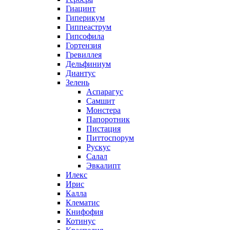
Гиацинт
Гиперикум
Гиппеаструм
Гипсофила
Гортензия
Гревиллея
Дельфиниум
Диантус
Зелень
Аспарагус
Самшит
Монстера
Папоротник
Пистация
Питтоспорум
Рускус
Салал
Эвкалипт
Илекс
Ирис
Калла
Клематис
Книфофия
Котинус