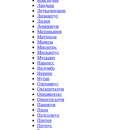
Краспедия
Ландыш
Леукадендрон
Лизиантус
Лилия
Лимониум
Матрикария
Маттиола
Мимоза
Миозотис
Мискантус
Мускари
Нарцисс
Нелумбо
Нерине
Нутан
Озотамнус
Оксипеталум
Орнаментал
Орнитогалум
Паникум
Пион
Подсолнух
Протея
Прунус