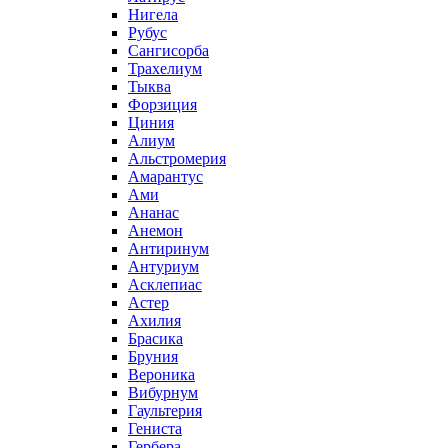
Нигела
Рубус
Сангисорба
Трахелиум
Тыква
Форзиция
Циния
Алиум
Альстромерия
Амарантус
Ами
Ананас
Анемон
Антиринум
Антуриум
Асклепиас
Астер
Ахилия
Брасика
Бруния
Вероника
Вибурнум
Гаультерия
Гениста
Гербера