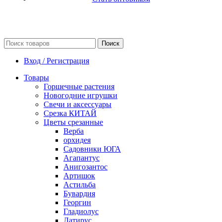
Поиск
Вход / Регистрация
Товары
Горшечные растения
Новогодние игрушки
Свечи и аксессуары
Срезка КИТАЙ
Цветы срезанные
Верба
орхидея
Садовники ЮГА
Агапантус
Анигозантос
Артишок
Астильба
Бувардия
Георгин
Гладиолус
Латирус