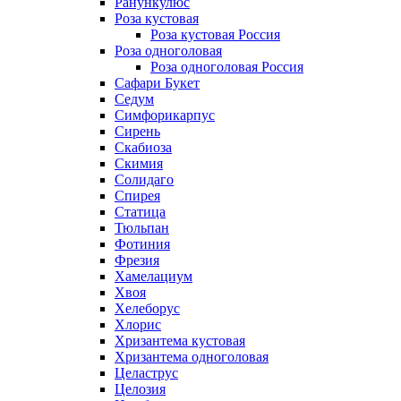
Ранункулюс
Роза кустовая
Роза кустовая Россия
Роза одноголовая
Роза одноголовая Россия
Сафари Букет
Седум
Симфорикарпус
Сирень
Скабиоза
Скимия
Солидаго
Спирея
Статица
Тюльпан
Фотиния
Фрезия
Хамелациум
Хвоя
Хелеборус
Хлорис
Хризантема кустовая
Хризантема одноголовая
Целаструс
Целозия