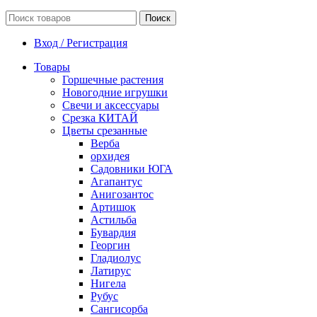
Поиск
Вход / Регистрация
Товары
Горшечные растения
Новогодние игрушки
Свечи и аксессуары
Срезка КИТАЙ
Цветы срезанные
Верба
орхидея
Садовники ЮГА
Агапантус
Анигозантос
Артишок
Астильба
Бувардия
Георгин
Гладиолус
Латирус
Нигела
Рубус
Сангисорба