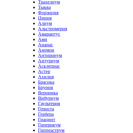
Трахелиум
Тыква
Форзиция
Циния
Алиум
Альстромерия
Амарантус
Ами
Ананас
Анемон
Антиринум
Антуриум
Асклепиас
Астер
Ахилия
Брасика
Бруния
Вероника
Вибурнум
Гаультерия
Гениста
Гербера
Гиацинт
Гиперикум
Гиппеаструм