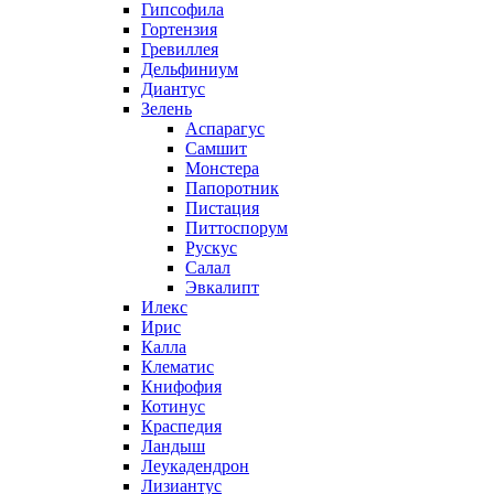
Гипсофила
Гортензия
Гревиллея
Дельфиниум
Диантус
Зелень
Аспарагус
Самшит
Монстера
Папоротник
Пистация
Питтоспорум
Рускус
Салал
Эвкалипт
Илекс
Ирис
Калла
Клематис
Книфофия
Котинус
Краспедия
Ландыш
Леукадендрон
Лизиантус