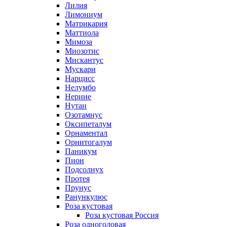
Лилия
Лимониум
Матрикария
Маттиола
Мимоза
Миозотис
Мискантус
Мускари
Нарцисс
Нелумбо
Нерине
Нутан
Озотамнус
Оксипеталум
Орнаментал
Орнитогалум
Паникум
Пион
Подсолнух
Протея
Прунус
Ранункулюс
Роза кустовая
Роза кустовая Россия
Роза одноголовая