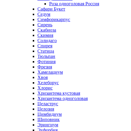
Роза одноголовая Россия
Сафари Букет
Седум
Симфорикарпус
Сирень
Скабиоза
Скимия
Солидаго
Спирея
Статица
Тюльпан
Фотиния
Фрезия
Хамелациум
Хвоя
Хелеборус
Хлорис
Хризантема кустовая
Хризантема одноголовая
Целаструс
Целозия
Цимбидиум
Шиповник
Эрингиум
Эуфорбия