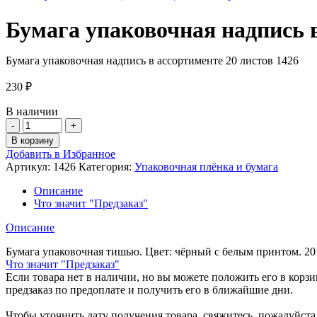
Бумага упаковочная надпись в
Бумага упаковочная надпись в ассортименте 20 листов 1426
230
₽
В наличии
Количество
товара
В корзину
Бумага
Добавить в Избранное
упаковочная
Артикул:
1426
Категория:
Упаковочная плёнка и бумага
надпись
в
Описание
ассортименте
Что значит "Предзаказ"
20
листов
Описание
1426
Бумага упаковочная тишью. Цвет: чёрный с белым принтом. 20 
Что значит "Предзаказ"
Если товара нет в наличии, но вы можете положить его в корзин
предзаказ по предоплате и получить его в ближайшие дни.
Чтобы уточнить дату получения товара, свяжитесь, пожалуйст