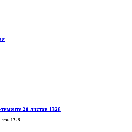
ая
ртименте 20 листов 1328
истов 1328