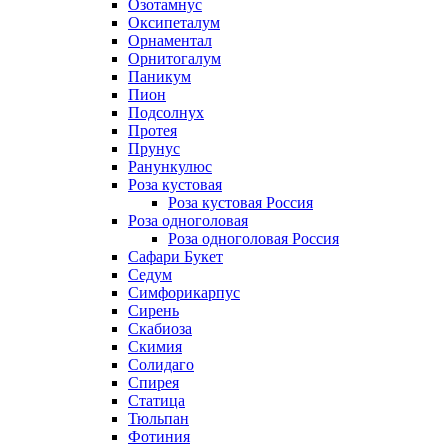
Озотамнус
Оксипеталум
Орнаментал
Орнитогалум
Паникум
Пион
Подсолнух
Протея
Прунус
Ранункулюс
Роза кустовая
Роза кустовая Россия
Роза одноголовая
Роза одноголовая Россия
Сафари Букет
Седум
Симфорикарпус
Сирень
Скабиоза
Скимия
Солидаго
Спирея
Статица
Тюльпан
Фотиния