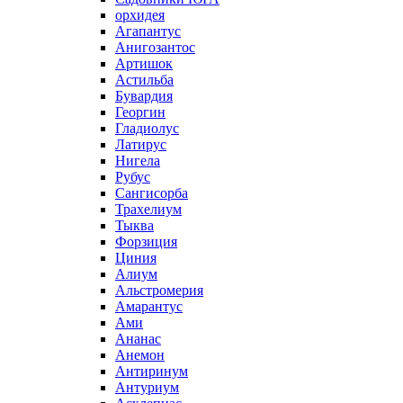
орхидея
Агапантус
Анигозантос
Артишок
Астильба
Бувардия
Георгин
Гладиолус
Латирус
Нигела
Рубус
Сангисорба
Трахелиум
Тыква
Форзиция
Циния
Алиум
Альстромерия
Амарантус
Ами
Ананас
Анемон
Антиринум
Антуриум