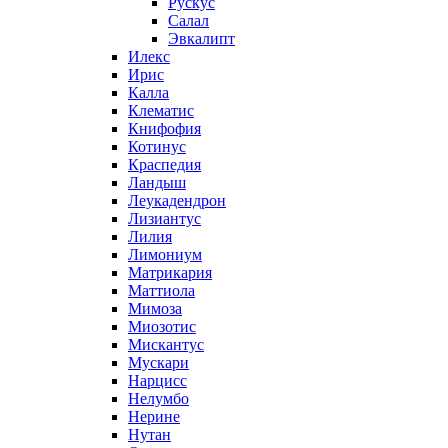
Рускус
Салал
Эвкалипт
Илекс
Ирис
Калла
Клематис
Книфофия
Котинус
Краспедия
Ландыш
Леукадендрон
Лизиантус
Лилия
Лимониум
Матрикария
Маттиола
Мимоза
Миозотис
Мискантус
Мускари
Нарцисс
Нелумбо
Нерине
Нутан