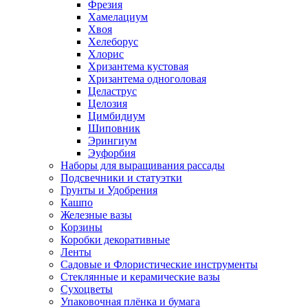
Фрезия
Хамелациум
Хвоя
Хелеборус
Хлорис
Хризантема кустовая
Хризантема одноголовая
Целаструс
Целозия
Цимбидиум
Шиповник
Эрингиум
Эуфорбия
Наборы для выращивания рассады
Подсвечники и статуэтки
Грунты и Удобрения
Кашпо
Железные вазы
Корзины
Коробки декоративные
Ленты
Садовые и Флористические инструменты
Стеклянные и керамические вазы
Сухоцветы
Упаковочная плёнка и бумага