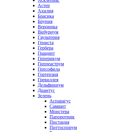
Асклепиас
Астер
Ахилия
Брасика
Бруния
Вероника
Вибурнум
Гаультерия
Гениста
Гербера
Гиацинт
Гиперикум
Гиппеаструм
Гипсофила
Гортензия
Гревиллея
Дельфиниум
Диантус
Зелень
Аспарагус
Самшит
Монстера
Папоротник
Пистация
Питтоспорум