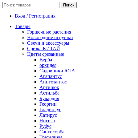
Поиск
Вход / Регистрация
Товары
Горшечные растения
Новогодние игрушки
Свечи и аксессуары
Срезка КИТАЙ
Цветы срезанные
Верба
орхидея
Садовники ЮГА
Агапантус
Анигозантос
Артишок
Астильба
Бувардия
Георгин
Гладиолус
Латирус
Нигела
Рубус
Сангисорба
Трахелиум