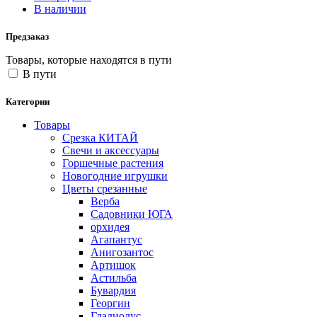
В наличии
Предзаказ
Товары, которые находятся в пути
В пути
Категории
Товары
Срезка КИТАЙ
Свечи и аксессуары
Горшечные растения
Новогодние игрушки
Цветы срезанные
Верба
Садовники ЮГА
орхидея
Агапантус
Анигозантос
Артишок
Астильба
Бувардия
Георгин
Гладиолус