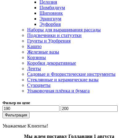
Целозия
Цимбидиум
Шиповник
Эрингиум
Эуфорбия
Наборы для выращивания рассады
Подсвечники и статуэтки
Грунты и Удобрения
Кашпо
Железные вазы
Корзины
Коробки декоративные
Ленты
Садовые и Флористические инструменты
Стеклянные и керамические вазы
Сухоцветы
Упаковочная плёнка и бумага
Фильтр по цене
Минимальная
Максимальная
цена
цена
Фильтрация
Уважаемые Клиенты!
Мы ждем поставку Голландии 1 августа