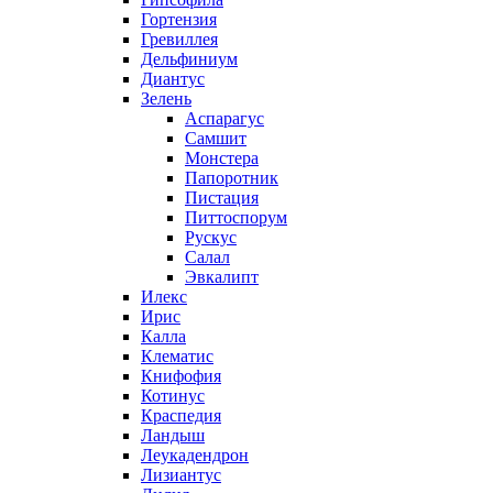
Гортензия
Гревиллея
Дельфиниум
Диантус
Зелень
Аспарагус
Самшит
Монстера
Папоротник
Пистация
Питтоспорум
Рускус
Салал
Эвкалипт
Илекс
Ирис
Калла
Клематис
Книфофия
Котинус
Краспедия
Ландыш
Леукадендрон
Лизиантус