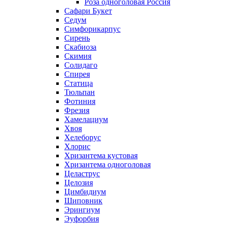
Роза одноголовая Россия
Сафари Букет
Седум
Симфорикарпус
Сирень
Скабиоза
Скимия
Солидаго
Спирея
Статица
Тюльпан
Фотиния
Фрезия
Хамелациум
Хвоя
Хелеборус
Хлорис
Хризантема кустовая
Хризантема одноголовая
Целаструс
Целозия
Цимбидиум
Шиповник
Эрингиум
Эуфорбия