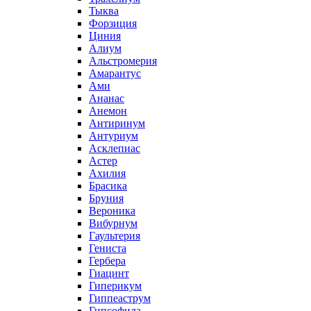
Тыква
Форзиция
Циния
Алиум
Альстромерия
Амарантус
Ами
Ананас
Анемон
Антиринум
Антуриум
Асклепиас
Астер
Ахилия
Брасика
Бруния
Вероника
Вибурнум
Гаультерия
Гениста
Гербера
Гиацинт
Гиперикум
Гиппеаструм
Гипсофила