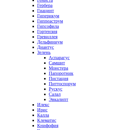
Гениста
Гербера
Гиацинт
Гиперикум
Гиппеаструм
Гипсофила
Гортензия
Гревиллея
Дельфиниум
Диантус
Зелень
Аспарагус
Самшит
Монстера
Папоротник
Пистация
Питтоспорум
Рускус
Салал
Эвкалипт
Илекс
Ирис
Калла
Клематис
Книфофия