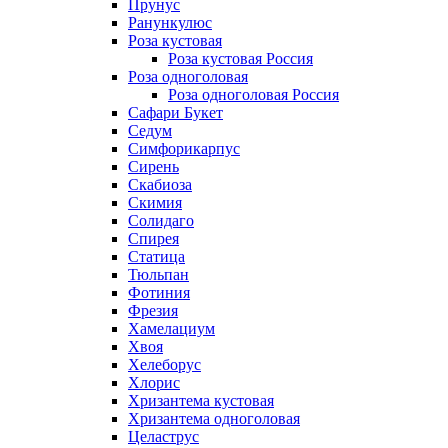
Прунус
Ранункулюс
Роза кустовая
Роза кустовая Россия
Роза одноголовая
Роза одноголовая Россия
Сафари Букет
Седум
Симфорикарпус
Сирень
Скабиоза
Скимия
Солидаго
Спирея
Статица
Тюльпан
Фотиния
Фрезия
Хамелациум
Хвоя
Хелеборус
Хлорис
Хризантема кустовая
Хризантема одноголовая
Целаструс