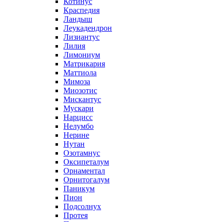
Котинус
Краспедия
Ландыш
Леукадендрон
Лизиантус
Лилия
Лимониум
Матрикария
Маттиола
Мимоза
Миозотис
Мискантус
Мускари
Нарцисс
Нелумбо
Нерине
Нутан
Озотамнус
Оксипеталум
Орнаментал
Орнитогалум
Паникум
Пион
Подсолнух
Протея