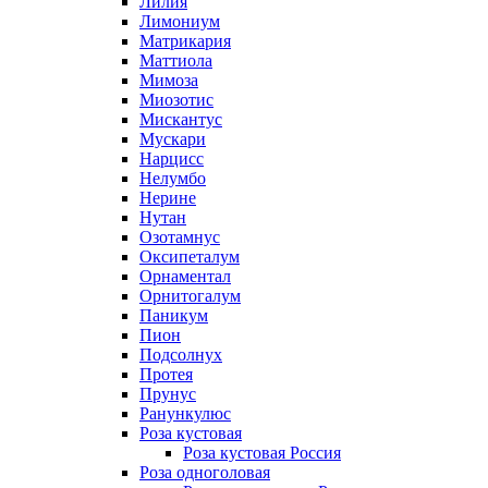
Лилия
Лимониум
Матрикария
Маттиола
Мимоза
Миозотис
Мискантус
Мускари
Нарцисс
Нелумбо
Нерине
Нутан
Озотамнус
Оксипеталум
Орнаментал
Орнитогалум
Паникум
Пион
Подсолнух
Протея
Прунус
Ранункулюс
Роза кустовая
Роза кустовая Россия
Роза одноголовая