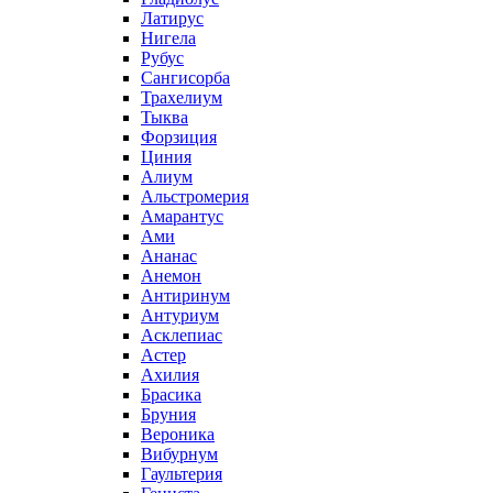
Латирус
Нигела
Рубус
Сангисорба
Трахелиум
Тыква
Форзиция
Циния
Алиум
Альстромерия
Амарантус
Ами
Ананас
Анемон
Антиринум
Антуриум
Асклепиас
Астер
Ахилия
Брасика
Бруния
Вероника
Вибурнум
Гаультерия