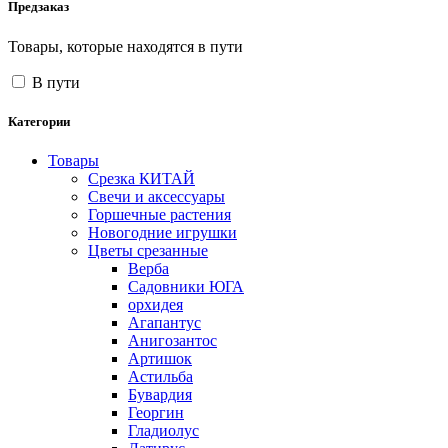
Предзаказ
Товары, которые находятся в пути
В пути
Категории
Товары
Срезка КИТАЙ
Свечи и аксессуары
Горшечные растения
Новогодние игрушки
Цветы срезанные
Верба
Садовники ЮГА
орхидея
Агапантус
Анигозантос
Артишок
Астильба
Бувардия
Георгин
Гладиолус