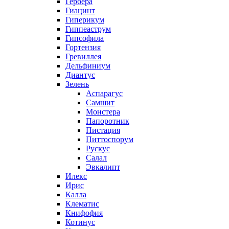
Гербера
Гиацинт
Гиперикум
Гиппеаструм
Гипсофила
Гортензия
Гревиллея
Дельфиниум
Диантус
Зелень
Аспарагус
Самшит
Монстера
Папоротник
Пистация
Питтоспорум
Рускус
Салал
Эвкалипт
Илекс
Ирис
Калла
Клематис
Книфофия
Котинус