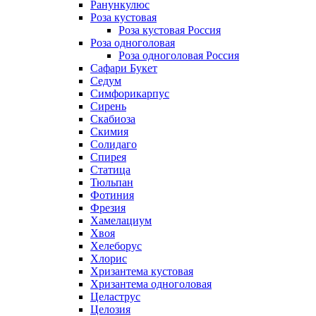
Ранункулюс
Роза кустовая
Роза кустовая Россия
Роза одноголовая
Роза одноголовая Россия
Сафари Букет
Седум
Симфорикарпус
Сирень
Скабиоза
Скимия
Солидаго
Спирея
Статица
Тюльпан
Фотиния
Фрезия
Хамелациум
Хвоя
Хелеборус
Хлорис
Хризантема кустовая
Хризантема одноголовая
Целаструс
Целозия