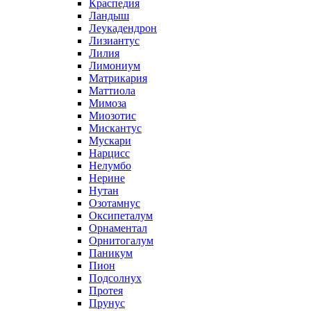
Краспедия
Ландыш
Леукадендрон
Лизиантус
Лилия
Лимониум
Матрикария
Маттиола
Мимоза
Миозотис
Мискантус
Мускари
Нарцисс
Нелумбо
Нерине
Нутан
Озотамнус
Оксипеталум
Орнаментал
Орнитогалум
Паникум
Пион
Подсолнух
Протея
Прунус