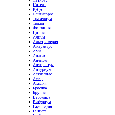
Латирус
Нигела
Рубус
Сангисорба
Трахелиум
Тыква
Форзиция
Циния
Алиум
Альстромерия
Амарантус
Ами
Ананас
Анемон
Антиринум
Антуриум
Асклепиас
Астер
Ахилия
Брасика
Бруния
Вероника
Вибурнум
Гаультерия
Гениста