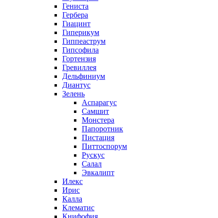
Гениста
Гербера
Гиацинт
Гиперикум
Гиппеаструм
Гипсофила
Гортензия
Гревиллея
Дельфиниум
Диантус
Зелень
Аспарагус
Самшит
Монстера
Папоротник
Пистация
Питтоспорум
Рускус
Салал
Эвкалипт
Илекс
Ирис
Калла
Клематис
Книфофия