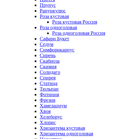
Прунус
Ранункулюс
Роза кустовая
Роза кустовая Россия
Роза одноголовая
Роза одноголовая Россия
Сафари Букет
Седум
Симфорикарпус
Сирень
Скабиоза
Скимия
Солидаго
Спирея
Статица
Тюльпан
Фотиния
Фрезия
Хамелациум
Хвоя
Хелеборус
Хлорис
Хризантема кустовая
Хризантема одноголовая