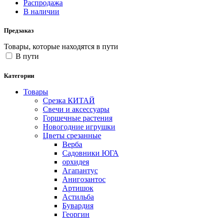
Распродажа
В наличии
Предзаказ
Товары, которые находятся в пути
В пути
Категории
Товары
Срезка КИТАЙ
Свечи и аксессуары
Горшечные растения
Новогодние игрушки
Цветы срезанные
Верба
Садовники ЮГА
орхидея
Агапантус
Анигозантос
Артишок
Астильба
Бувардия
Георгин