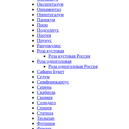
Оксипеталум
Орнаментал
Орнитогалум
Паникум
Пион
Подсолнух
Протея
Прунус
Ранункулюс
Роза кустовая
Роза кустовая Россия
Роза одноголовая
Роза одноголовая Россия
Сафари Букет
Седум
Симфорикарпус
Сирень
Скабиоза
Скимия
Солидаго
Спирея
Статица
Тюльпан
Фотиния
Фрезия