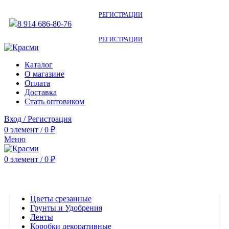
АКТУАЛЬНУЮ СТОИМОСТЬ ДЛЯ ОПТОВЫХ / РОЗНИЧНЫХ КЛИЕНТОВ
СМОТРИТЕ НА САЙТЕ ПОСЛЕ
РЕГИСТРАЦИИ
8 914 686-80-76
АКТУАЛЬНУЮ СТОИМОСТЬ ДЛЯ ОПТОВЫХ / РОЗНИЧНЫХ КЛИЕНТОВ
СМОТРИТЕ НА САЙТЕ ПОСЛЕ
РЕГИСТРАЦИИ
Каталог
О магазине
Оплата
Доставка
Стать оптовиком
Вход / Регистрация
0
элемент
/
0
₽
Меню
0
элемент
/
0
₽
Категории
Цветы срезанные
Грунты и Удобрения
Ленты
Коробки декоративные