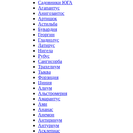
Садовники ЮГА
Агапантус
Анигозантос
Артишок
Астильба
Бувардия
Георгин
Гладиолус
Латирус
Нигела
Рубус
Сангисорба
Трахелиум
Тыква
Форзиция
Циния
Алиум
Альстромерия
Амарантус
Ами
Ананас
Анемон
Антиринум
Антуриум
Асклепиас