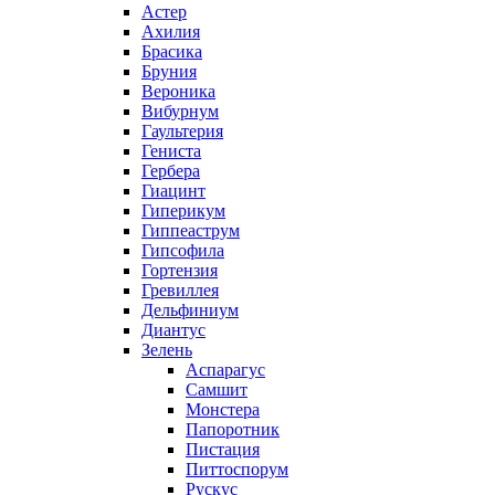
Астер
Ахилия
Брасика
Бруния
Вероника
Вибурнум
Гаультерия
Гениста
Гербера
Гиацинт
Гиперикум
Гиппеаструм
Гипсофила
Гортензия
Гревиллея
Дельфиниум
Диантус
Зелень
Аспарагус
Самшит
Монстера
Папоротник
Пистация
Питтоспорум
Рускус