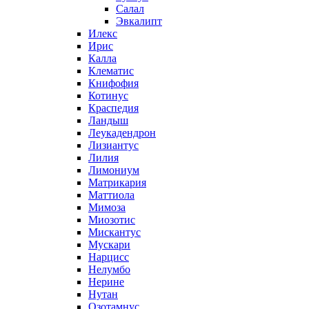
Салал
Эвкалипт
Илекс
Ирис
Калла
Клематис
Книфофия
Котинус
Краспедия
Ландыш
Леукадендрон
Лизиантус
Лилия
Лимониум
Матрикария
Маттиола
Мимоза
Миозотис
Мискантус
Мускари
Нарцисс
Нелумбо
Нерине
Нутан
Озотамнус