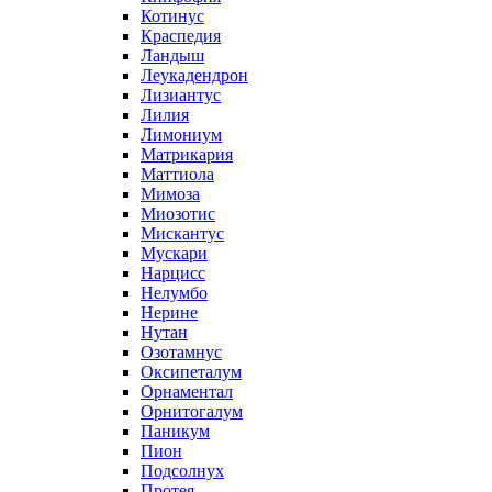
Котинус
Краспедия
Ландыш
Леукадендрон
Лизиантус
Лилия
Лимониум
Матрикария
Маттиола
Мимоза
Миозотис
Мискантус
Мускари
Нарцисс
Нелумбо
Нерине
Нутан
Озотамнус
Оксипеталум
Орнаментал
Орнитогалум
Паникум
Пион
Подсолнух
Протея