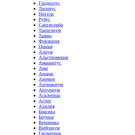
Гладиолус
Латирус
Нигела
Рубус
Сангисорба
Трахелиум
Тыква
Форзиция
Циния
Алиум
Альстромерия
Амарантус
Ами
Ананас
Анемон
Антиринум
Антуриум
Асклепиас
Астер
Ахилия
Брасика
Бруния
Вероника
Вибурнум
Гаультерия