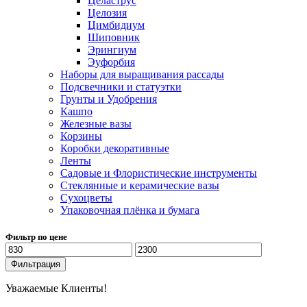
Целаструс
Целозия
Цимбидиум
Шиповник
Эрингиум
Эуфорбия
Наборы для выращивания рассады
Подсвечники и статуэтки
Грунты и Удобрения
Кашпо
Железные вазы
Корзины
Коробки декоративные
Ленты
Садовые и Флористические инструменты
Стеклянные и керамические вазы
Сухоцветы
Упаковочная плёнка и бумага
Фильтр по цене
Минимальная
Максимальная
цена
цена
Фильтрация
Уважаемые Клиенты!