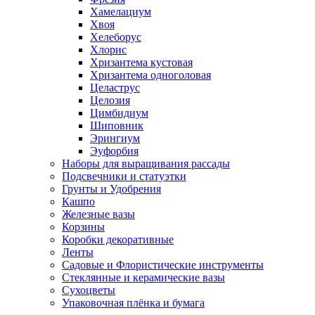
Хамелациум
Хвоя
Хелеборус
Хлорис
Хризантема кустовая
Хризантема одноголовая
Целаструс
Целозия
Цимбидиум
Шиповник
Эрингиум
Эуфорбия
Наборы для выращивания рассады
Подсвечники и статуэтки
Грунты и Удобрения
Кашпо
Железные вазы
Корзины
Коробки декоративные
Ленты
Садовые и Флористические инструменты
Стеклянные и керамические вазы
Сухоцветы
Упаковочная плёнка и бумага