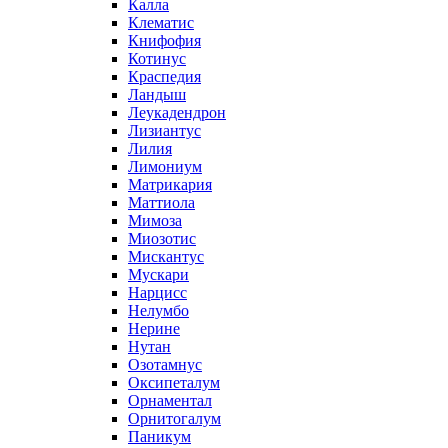
Калла
Клематис
Книфофия
Котинус
Краспедия
Ландыш
Леукадендрон
Лизиантус
Лилия
Лимониум
Матрикария
Маттиола
Мимоза
Миозотис
Мискантус
Мускари
Нарцисс
Нелумбо
Нерине
Нутан
Озотамнус
Оксипеталум
Орнаментал
Орнитогалум
Паникум