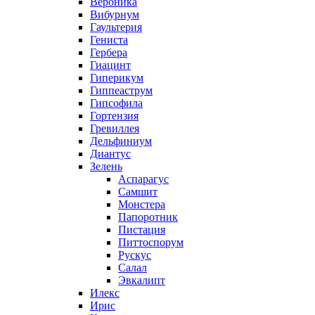
Вероника
Вибурнум
Гаультерия
Гениста
Гербера
Гиацинт
Гиперикум
Гиппеаструм
Гипсофила
Гортензия
Гревиллея
Дельфиниум
Диантус
Зелень
Аспарагус
Самшит
Монстера
Папоротник
Пистация
Питтоспорум
Рускус
Салал
Эвкалипт
Илекс
Ирис