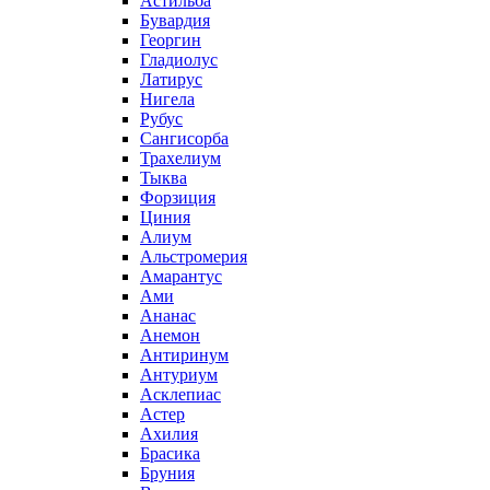
Астильба
Бувардия
Георгин
Гладиолус
Латирус
Нигела
Рубус
Сангисорба
Трахелиум
Тыква
Форзиция
Циния
Алиум
Альстромерия
Амарантус
Ами
Ананас
Анемон
Антиринум
Антуриум
Асклепиас
Астер
Ахилия
Брасика
Бруния