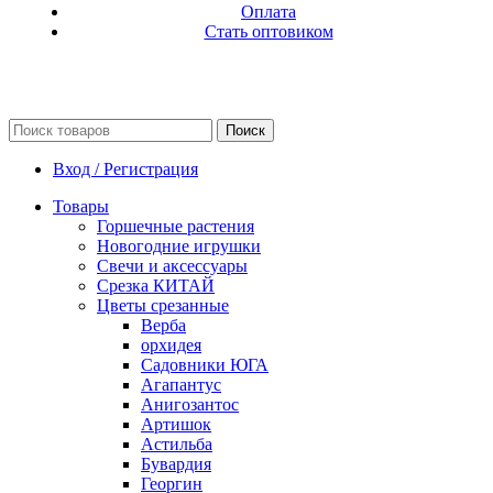
Оплата
Стать оптовиком
Поиск
Вход / Регистрация
Товары
Горшечные растения
Новогодние игрушки
Свечи и аксессуары
Срезка КИТАЙ
Цветы срезанные
Верба
орхидея
Садовники ЮГА
Агапантус
Анигозантос
Артишок
Астильба
Бувардия
Георгин