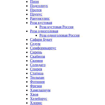
Пион
Подсолнух
Протея
Прунус
Ранункулюс
Роза кустовая
Роза кустовая Россия
Роза одноголовая
Роза одноголовая Россия
Сафари Букет
Седум
Симфорикарпус
Сирень
Скабиоза
Скимия
Солидаго
Спирея
Статица
Тюльпан
Фотиния
Фрезия
Хамелациум
Хвоя
Хелеборус
Хлорис