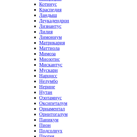
Котинус
Краспедия
Ландыш
Леукадендрон
Лизиантус
Лилия
Лимониум
Матрикария
Маттиола
Мимоза
Миозотис
Мискантус
Мускари
Нарцисс
Нелумбо
Нерине
Нутан
Озотамнус
Оксипеталум
Орнаментал
Орнитогалум
Паникум
Пион
Подсолнух
Протея