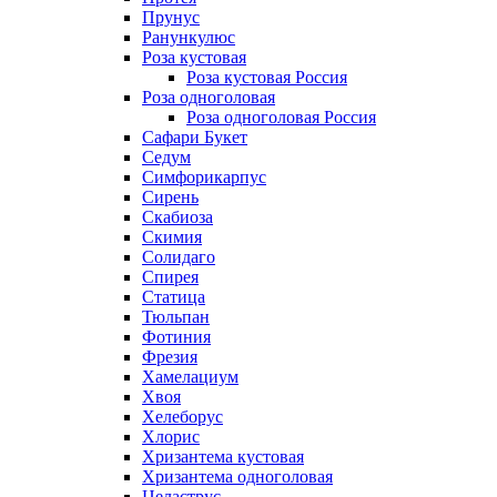
Прунус
Ранункулюс
Роза кустовая
Роза кустовая Россия
Роза одноголовая
Роза одноголовая Россия
Сафари Букет
Седум
Симфорикарпус
Сирень
Скабиоза
Скимия
Солидаго
Спирея
Статица
Тюльпан
Фотиния
Фрезия
Хамелациум
Хвоя
Хелеборус
Хлорис
Хризантема кустовая
Хризантема одноголовая
Целаструс