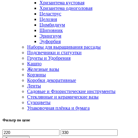
Хризантема кустовая
Хризантема одноголовая
Целаструс
Целозия
Цимбидиум
Шиповник
Эрингиум
Эуфорбия
Наборы для выращивания рассады
Подсвечники и статуэтки
Грунты и Удобрения
Кашпо
Железные вазы
Корзины
Коробки декоративные
Ленты
Садовые и Флористические инструменты
Стеклянные и керамические вазы
Сухоцветы
Упаковочная плёнка и бумага
Фильтр по цене
Минимальная
Максимальная
цена
цена