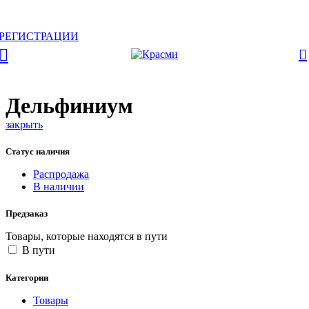
0
АКТУАЛЬНУЮ СТОИМОСТЬ ДЛЯ ОПТОВЫХ /
РОЗНИЧНЫХ КЛИЕНТОВ СМОТРИТЕ НА САЙТЕ ПОСЛЕ
РЕГИСТРАЦИИ
Дельфиниум
закрыть
Статус наличия
Распродажа
В наличии
Предзаказ
Товары, которые находятся в пути
В пути
Категории
Товары