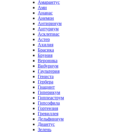
Амарантус
Ами
Ананас
Анемон
Антиринум
Антуриум
Асклепиас
Астер
Ахилия
Брасика
Бруния
Вероника
Вибурнум
Гаультерия
Гениста
Гербера
Гиацинт
Гиперикум
Гиппеаструм
Гипсофила
Гортензия
Гревиллея
Дельфиниум
Диантус
Зелень