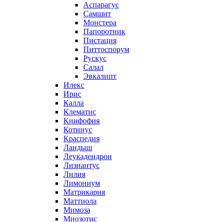
Аспарагус
Самшит
Монстера
Папоротник
Пистация
Питтоспорум
Рускус
Салал
Эвкалипт
Илекс
Ирис
Калла
Клематис
Книфофия
Котинус
Краспедия
Ландыш
Леукадендрон
Лизиантус
Лилия
Лимониум
Матрикария
Маттиола
Мимоза
Миозотис