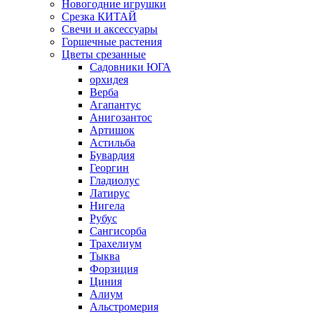
Новогодние игрушки
Срезка КИТАЙ
Свечи и аксессуары
Горшечные растения
Цветы срезанные
Садовники ЮГА
орхидея
Верба
Агапантус
Анигозантос
Артишок
Астильба
Бувардия
Георгин
Гладиолус
Латирус
Нигела
Рубус
Сангисорба
Трахелиум
Тыква
Форзиция
Циния
Алиум
Альстромерия