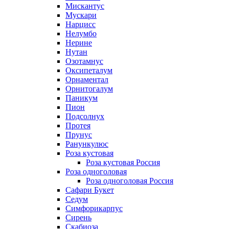
Мискантус
Мускари
Нарцисс
Нелумбо
Нерине
Нутан
Озотамнус
Оксипеталум
Орнаментал
Орнитогалум
Паникум
Пион
Подсолнух
Протея
Прунус
Ранункулюс
Роза кустовая
Роза кустовая Россия
Роза одноголовая
Роза одноголовая Россия
Сафари Букет
Седум
Симфорикарпус
Сирень
Скабиоза