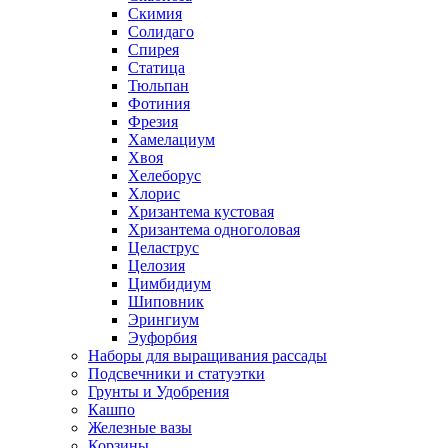
Скимия
Солидаго
Спирея
Статица
Тюльпан
Фотиния
Фрезия
Хамелациум
Хвоя
Хелеборус
Хлорис
Хризантема кустовая
Хризантема одноголовая
Целаструс
Целозия
Цимбидиум
Шиповник
Эрингиум
Эуфорбия
Наборы для выращивания рассады
Подсвечники и статуэтки
Грунты и Удобрения
Кашпо
Железные вазы
Корзины