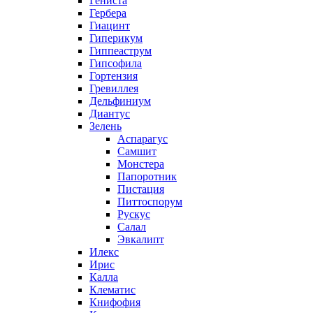
Гениста
Гербера
Гиацинт
Гиперикум
Гиппеаструм
Гипсофила
Гортензия
Гревиллея
Дельфиниум
Диантус
Зелень
Аспарагус
Самшит
Монстера
Папоротник
Пистация
Питтоспорум
Рускус
Салал
Эвкалипт
Илекс
Ирис
Калла
Клематис
Книфофия