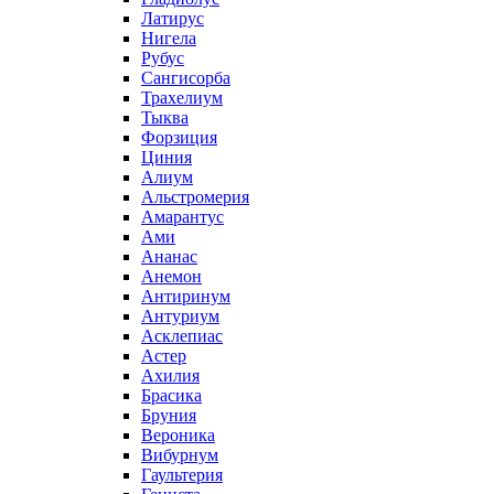
Латирус
Нигела
Рубус
Сангисорба
Трахелиум
Тыква
Форзиция
Циния
Алиум
Альстромерия
Амарантус
Ами
Ананас
Анемон
Антиринум
Антуриум
Асклепиас
Астер
Ахилия
Брасика
Бруния
Вероника
Вибурнум
Гаультерия