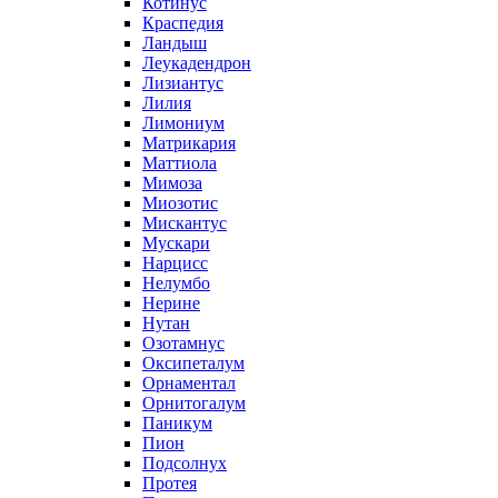
Котинус
Краспедия
Ландыш
Леукадендрон
Лизиантус
Лилия
Лимониум
Матрикария
Маттиола
Мимоза
Миозотис
Мискантус
Мускари
Нарцисс
Нелумбо
Нерине
Нутан
Озотамнус
Оксипеталум
Орнаментал
Орнитогалум
Паникум
Пион
Подсолнух
Протея