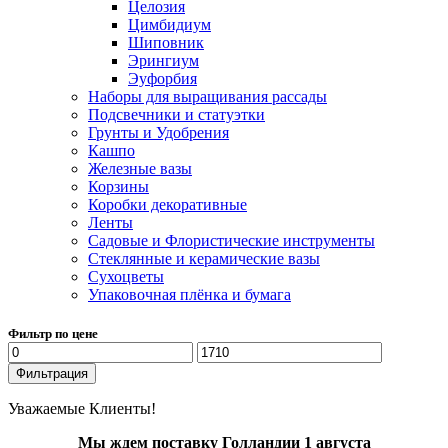
Целозия
Цимбидиум
Шиповник
Эрингиум
Эуфорбия
Наборы для выращивания рассады
Подсвечники и статуэтки
Грунты и Удобрения
Кашпо
Железные вазы
Корзины
Коробки декоративные
Ленты
Садовые и Флористические инструменты
Стеклянные и керамические вазы
Сухоцветы
Упаковочная плёнка и бумага
Фильтр по цене
Минимальная
Максимальная
цена
цена
Фильтрация
Уважаемые Клиенты!
Мы ждем поставку Голландии 1 августа