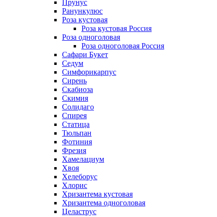
Прунус
Ранункулюс
Роза кустовая
Роза кустовая Россия
Роза одноголовая
Роза одноголовая Россия
Сафари Букет
Седум
Симфорикарпус
Сирень
Скабиоза
Скимия
Солидаго
Спирея
Статица
Тюльпан
Фотиния
Фрезия
Хамелациум
Хвоя
Хелеборус
Хлорис
Хризантема кустовая
Хризантема одноголовая
Целаструс