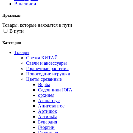
В наличии
Предзаказ
Товары, которые находятся в пути
В пути
Категории
Товары
Срезка КИТАЙ
Свечи и аксессуары
Горшечные растения
Новогодние игрушки
Цветы срезанные
Верба
Садовники ЮГА
орхидея
Агапантус
Анигозантос
Артишок
Астильба
Бувардия
Георгин
Гладиолус