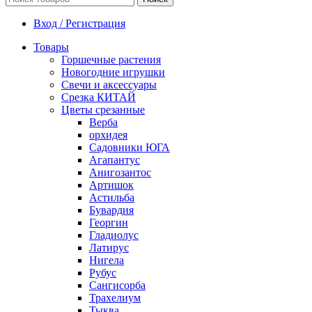
Вход / Регистрация
Товары
Горшечные растения
Новогодние игрушки
Свечи и аксессуары
Срезка КИТАЙ
Цветы срезанные
Верба
орхидея
Садовники ЮГА
Агапантус
Анигозантос
Артишок
Астильба
Бувардия
Георгин
Гладиолус
Латирус
Нигела
Рубус
Сангисорба
Трахелиум
Тыква