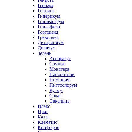
Гениста
Гербера
Гиацинт
Гиперикум
Гиппеаструм
Гипсофила
Гортензия
Гревиллея
Дельфиниум
Диантус
Зелень
Аспарагус
Самшит
Монстера
Папоротник
Пистация
Питтоспорум
Рускус
Салал
Эвкалипт
Илекс
Ирис
Калла
Клематис
Книфофия