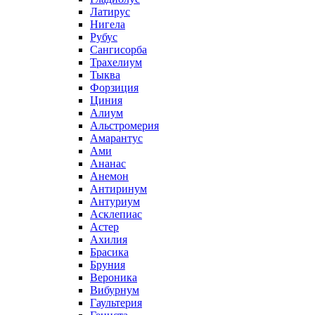
Латирус
Нигела
Рубус
Сангисорба
Трахелиум
Тыква
Форзиция
Циния
Алиум
Альстромерия
Амарантус
Ами
Ананас
Анемон
Антиринум
Антуриум
Асклепиас
Астер
Ахилия
Брасика
Бруния
Вероника
Вибурнум
Гаультерия