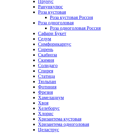
Прунус
Ранункулюс
Роза кустовая
Роза кустовая Россия
Роза одноголовая
Роза одноголовая Россия
Сафари Букет
Седум
Симфорикарпус
Сирень
Скабиоза
Скимия
Солидаго
Спирея
Статица
Тюльпан
Фотиния
Фрезия
Хамелациум
Хвоя
Хелеборус
Хлорис
Хризантема кустовая
Хризантема одноголовая
Целаструс