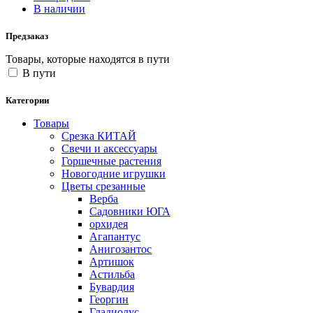
В наличии
Предзаказ
Товары, которые находятся в пути
В пути
Категории
Товары
Срезка КИТАЙ
Свечи и аксессуары
Горшечные растения
Новогодние игрушки
Цветы срезанные
Верба
Садовники ЮГА
орхидея
Агапантус
Анигозантос
Артишок
Астильба
Бувардия
Георгин
Гладиолус