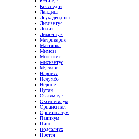
Котинус
Краспедия
Ландыш
Леукадендрон
Лизиантус
Лилия
Лимониум
Матрикария
Маттиола
Мимоза
Миозотис
Мискантус
Мускари
Нарцисс
Нелумбо
Нерине
Нутан
Озотамнус
Оксипеталум
Орнаментал
Орнитогалум
Паникум
Пион
Подсолнух
Протея