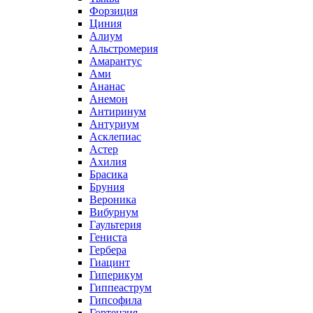
Форзиция
Циния
Алиум
Альстромерия
Амарантус
Ами
Ананас
Анемон
Антиринум
Антуриум
Асклепиас
Астер
Ахилия
Брасика
Бруния
Вероника
Вибурнум
Гаультерия
Гениста
Гербера
Гиацинт
Гиперикум
Гиппеаструм
Гипсофила
Гортензия