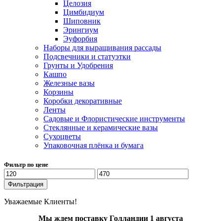
Целозия
Цимбидиум
Шиповник
Эрингиум
Эуфорбия
Наборы для выращивания рассады
Подсвечники и статуэтки
Грунты и Удобрения
Кашпо
Железные вазы
Корзины
Коробки декоративные
Ленты
Садовые и Флористические инструменты
Стеклянные и керамические вазы
Сухоцветы
Упаковочная плёнка и бумага
Фильтр по цене
Минимальная
Максимальная
цена
цена
Фильтрация
Уважаемые Клиенты!
Мы ждем поставку Голландии 1 августа