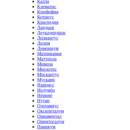
Калла
Клематис
Книфофия
Котинус
Краспедия
Ландыш
Леукадендрон
Лизиантус
Лилия
Лимониум
Матрикария
Маттиола
Мимоза
Миозотис
Мискантус
Мускари
Нарцисс
Нелумбо
Нерине
Нутан
Озотамнус
Оксипеталум
Орнаментал
Орнитогалум
Паникум