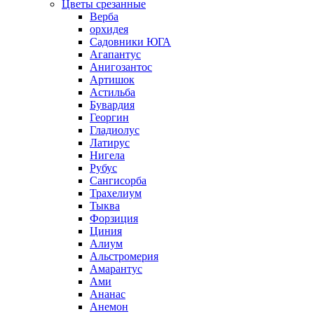
Цветы срезанные
Верба
орхидея
Садовники ЮГА
Агапантус
Анигозантос
Артишок
Астильба
Бувардия
Георгин
Гладиолус
Латирус
Нигела
Рубус
Сангисорба
Трахелиум
Тыква
Форзиция
Циния
Алиум
Альстромерия
Амарантус
Ами
Ананас
Анемон