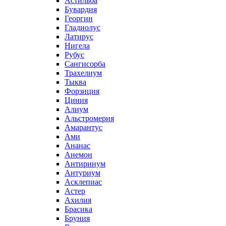
Астильба
Бувардия
Георгин
Гладиолус
Латирус
Нигела
Рубус
Сангисорба
Трахелиум
Тыква
Форзиция
Циния
Алиум
Альстромерия
Амарантус
Ами
Ананас
Анемон
Антиринум
Антуриум
Асклепиас
Астер
Ахилия
Брасика
Бруния