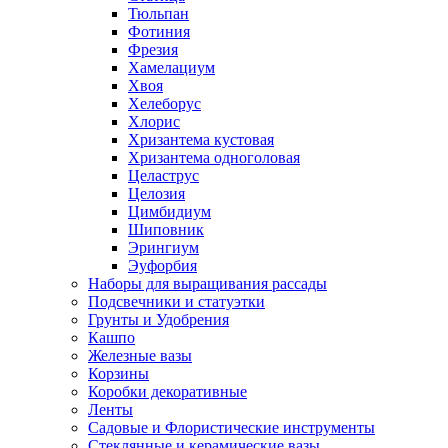
Тюльпан
Фотиния
Фрезия
Хамелациум
Хвоя
Хелеборус
Хлорис
Хризантема кустовая
Хризантема одноголовая
Целаструс
Целозия
Цимбидиум
Шиповник
Эрингиум
Эуфорбия
Наборы для выращивания рассады
Подсвечники и статуэтки
Грунты и Удобрения
Кашпо
Железные вазы
Корзины
Коробки декоративные
Ленты
Садовые и Флористические инструменты
Стеклянные и керамические вазы