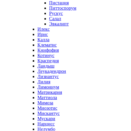
Пистация
Питтоспорум
Рускус
Салал
Эвкалипт
Илекс
Ирис
Калла
Клематис
Книфофия
Котинус
Краспедия
Ландыш
Леукадендрон
Лизиантус
Лилия
Лимониум
Матрикария
Маттиола
Мимоза
Миозотис
Мискантус
Мускари
Нарцисс
Нелумбо