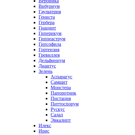
Вероника
Вибурнум
Гаультерия
Гениста
Гербера
Гиацинт
Гиперикум
Гиппеаструм
Гипсофила
Гортензия
Гревиллея
Дельфиниум
Диантус
Зелень
Аспарагус
Самшит
Монстера
Папоротник
Пистация
Питтоспорум
Рускус
Салал
Эвкалипт
Илекс
Ирис