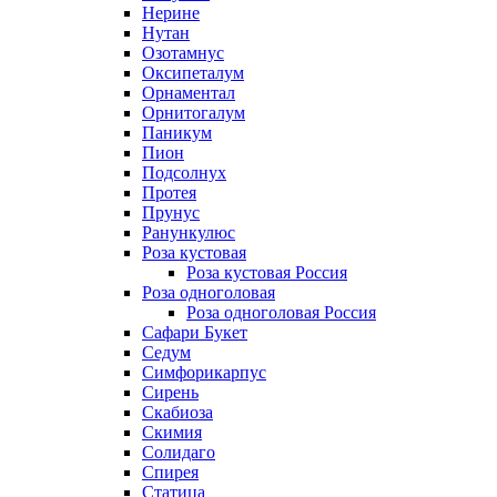
Нерине
Нутан
Озотамнус
Оксипеталум
Орнаментал
Орнитогалум
Паникум
Пион
Подсолнух
Протея
Прунус
Ранункулюс
Роза кустовая
Роза кустовая Россия
Роза одноголовая
Роза одноголовая Россия
Сафари Букет
Седум
Симфорикарпус
Сирень
Скабиоза
Скимия
Солидаго
Спирея
Статица