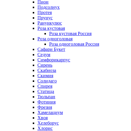
Пион
Подсолнух
Протея
Прунус
Ранункулюс
Роза кустовая
Роза кустовая Россия
Роза одноголовая
Роза одноголовая Россия
Сафари Букет
Седум
Симфорикарпус
Сирень
Скабиоза
Скимия
Солидаго
Спирея
Статица
Тюльпан
Фотиния
Фрезия
Хамелациум
Хвоя
Хелеборус
Хлорис