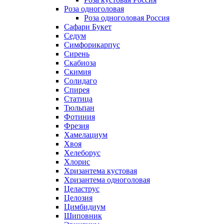
Роза одноголовая
Роза одноголовая Россия
Сафари Букет
Седум
Симфорикарпус
Сирень
Скабиоза
Скимия
Солидаго
Спирея
Статица
Тюльпан
Фотиния
Фрезия
Хамелациум
Хвоя
Хелеборус
Хлорис
Хризантема кустовая
Хризантема одноголовая
Целаструс
Целозия
Цимбидиум
Шиповник