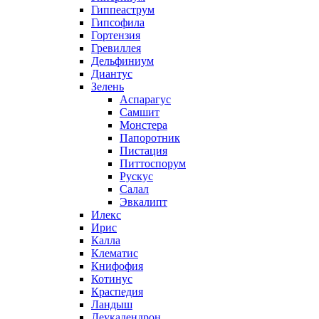
Гиппеаструм
Гипсофила
Гортензия
Гревиллея
Дельфиниум
Диантус
Зелень
Аспарагус
Самшит
Монстера
Папоротник
Пистация
Питтоспорум
Рускус
Салал
Эвкалипт
Илекс
Ирис
Калла
Клематис
Книфофия
Котинус
Краспедия
Ландыш
Леукадендрон