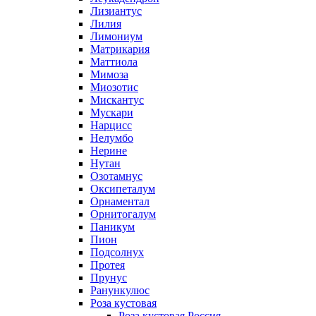
Лизиантус
Лилия
Лимониум
Матрикария
Маттиола
Мимоза
Миозотис
Мискантус
Мускари
Нарцисс
Нелумбо
Нерине
Нутан
Озотамнус
Оксипеталум
Орнаментал
Орнитогалум
Паникум
Пион
Подсолнух
Протея
Прунус
Ранункулюс
Роза кустовая
Роза кустовая Россия