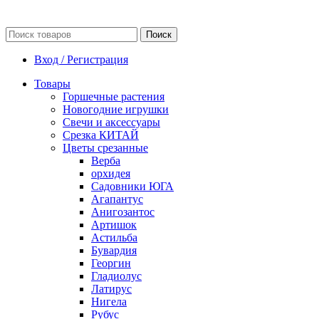
Поиск
Вход / Регистрация
Товары
Горшечные растения
Новогодние игрушки
Свечи и аксессуары
Срезка КИТАЙ
Цветы срезанные
Верба
орхидея
Садовники ЮГА
Агапантус
Анигозантос
Артишок
Астильба
Бувардия
Георгин
Гладиолус
Латирус
Нигела
Рубус