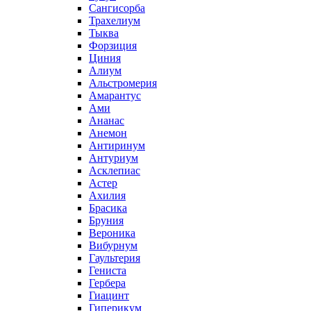
Сангисорба
Трахелиум
Тыква
Форзиция
Циния
Алиум
Альстромерия
Амарантус
Ами
Ананас
Анемон
Антиринум
Антуриум
Асклепиас
Астер
Ахилия
Брасика
Бруния
Вероника
Вибурнум
Гаультерия
Гениста
Гербера
Гиацинт
Гиперикум