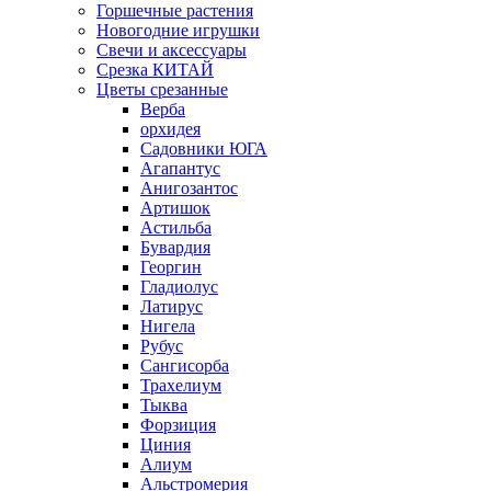
Горшечные растения
Новогодние игрушки
Свечи и аксессуары
Срезка КИТАЙ
Цветы срезанные
Верба
орхидея
Садовники ЮГА
Агапантус
Анигозантос
Артишок
Астильба
Бувардия
Георгин
Гладиолус
Латирус
Нигела
Рубус
Сангисорба
Трахелиум
Тыква
Форзиция
Циния
Алиум
Альстромерия