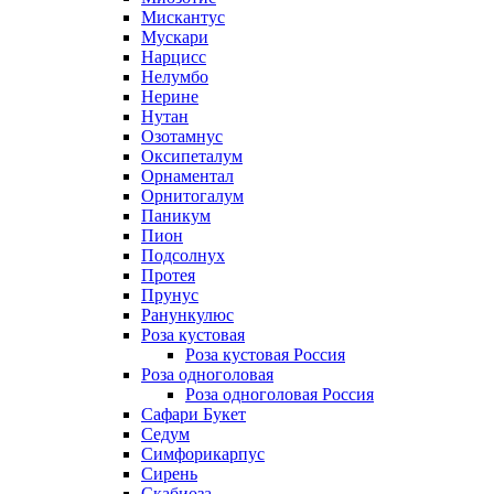
Мискантус
Мускари
Нарцисс
Нелумбо
Нерине
Нутан
Озотамнус
Оксипеталум
Орнаментал
Орнитогалум
Паникум
Пион
Подсолнух
Протея
Прунус
Ранункулюс
Роза кустовая
Роза кустовая Россия
Роза одноголовая
Роза одноголовая Россия
Сафари Букет
Седум
Симфорикарпус
Сирень
Скабиоза