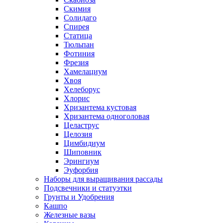
Скимия
Солидаго
Спирея
Статица
Тюльпан
Фотиния
Фрезия
Хамелациум
Хвоя
Хелеборус
Хлорис
Хризантема кустовая
Хризантема одноголовая
Целаструс
Целозия
Цимбидиум
Шиповник
Эрингиум
Эуфорбия
Наборы для выращивания рассады
Подсвечники и статуэтки
Грунты и Удобрения
Кашпо
Железные вазы