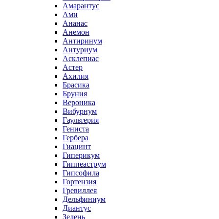
Амарантус
Ами
Ананас
Анемон
Антиринум
Антуриум
Асклепиас
Астер
Ахилия
Брасика
Бруния
Вероника
Вибурнум
Гаультерия
Гениста
Гербера
Гиацинт
Гиперикум
Гиппеаструм
Гипсофила
Гортензия
Гревиллея
Дельфиниум
Диантус
Зелень