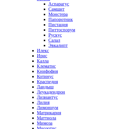
Аспарагус
Самшит
Монстера
Папоротник
Пистация
Питтоспорум
Рускус
Салал
Эвкалипт
Илекс
Ирис
Калла
Клематис
Книфофия
Котинус
Краспедия
Ландыш
Леукадендрон
Лизиантус
Лилия
Лимониум
Матрикария
Маттиола
Мимоза
Миозотис